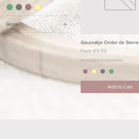
Grote
3 schepjes
Quick View
Geurzakje Onder de Sterr
5 schepjes
Sale Price
From
€5.00
verzending en bezorging
Add to Cart