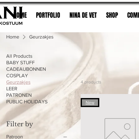
HOME
PORTFOLIO
NINA DE VET
SHOP
COMF
Home
Geurzakjes
All Products
BABY STUFF
CADEAUBONNEN
COSPLAY
Geurzakjes
4 products
LEER
PATRONEN
PUBLIC HOLIDAYS
New
Filter by
Patroon