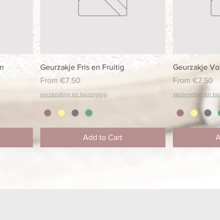
Quick View
en
Geurzakje Fris en Fruitig
Geurzakje Vo
Sale Price
Sale Price
From
€7.50
From
€7.50
verzending en bezorging
verzending en be
Add to Cart
A