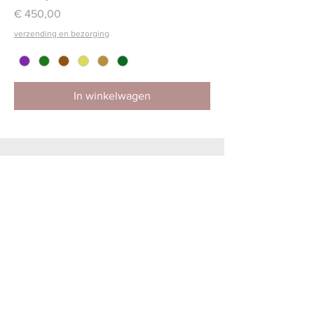
Prijs
€ 450,00
verzending en bezorging
In winkelwagen
Best Sellers