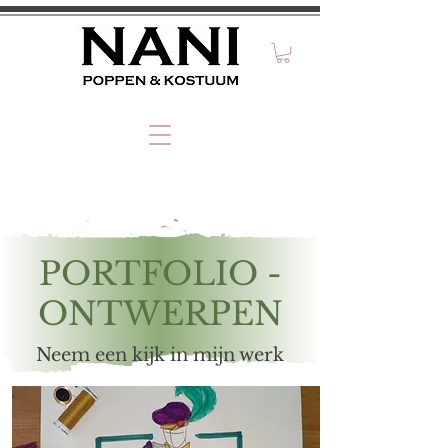
PORTFOLIO -
ONTWERPEN
Neem een kijk in mijn werk