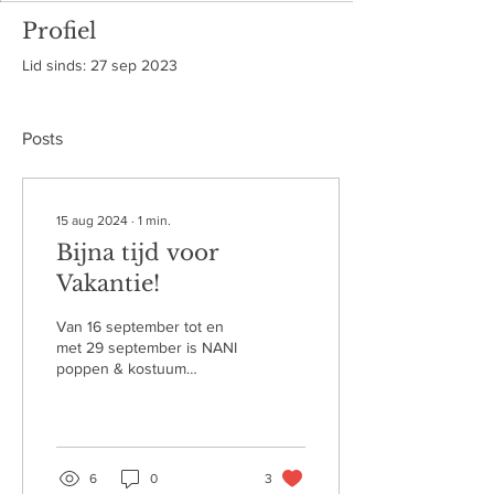
Profiel
Lid sinds: 27 sep 2023
Posts
15 aug 2024
∙
1
min.
Bijna tijd voor
Vakantie!
Van 16 september tot en
met 29 september is NANI
poppen & kostuum
gesloten i.v.m. een
welverdiende vakantie. Wat
heeft dit voor gevolgen...
6
0
3