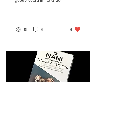
gepubliceerd in het Gilze
Rijens krantje. Ik ben hier
enorm trots op, en hoop
dat het tot...
13
0
6
25 sep 2023
∙
1
min.